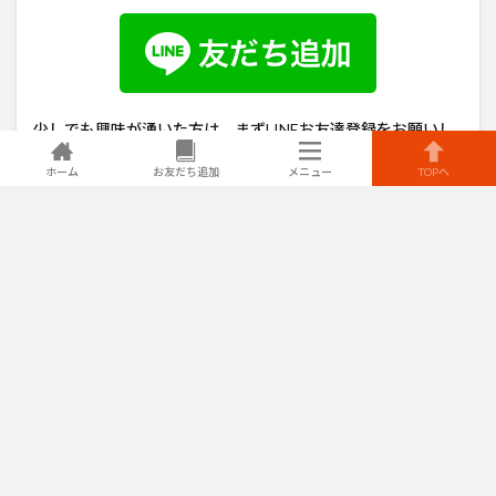
少しでも興味が湧いた方は、まずLINEお友達登録をお願いし
ます。
ホーム
お友だち追加
メニュー
TOPへ
※
現在、新規クライアント様の受付は終了しております。友
だち登録をして頂いた方には次回募集の際に優先的に連絡を
させていただきます。
個別の返信は行っておりませんので、ご了承ください。
Prev